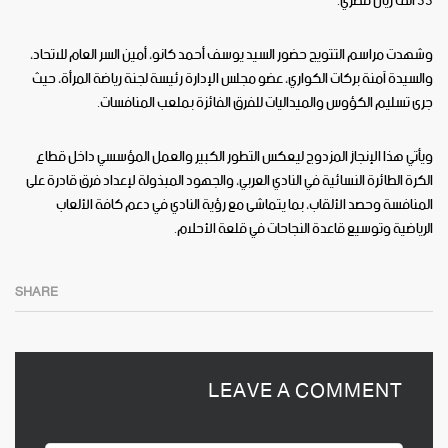
55 ألف ريال قطري.
وشهدت مراسم التتويج حضور السيد يوسف أحمد كانو، أمين السر العام للاتحاد،
والسيدة آمنة بركات الكواري، عضو مجلس الإدارة رئيسة لجنة رياضة المرأة، حيث
جرى تسليم الكؤوس والميداليات للفرق الفائزة بملعب المنافسات.
ويأتي هذا الإنجاز المزدوج ليعكس التطور الكبير والعمل المؤسسي داخل قطاع
الكرة الطائرة النسائية في النادي العربي، والجهود المبذولة لإعداد فرق قادرة على
المنافسة وحصد الألقاب، بما يتماشى مع رؤية النادي في دعم كافة الألعاب
الرياضية وتوسيع قاعدة النجاحات في قلعة الأحلام.
SHARE
LEAVE A COMMENT