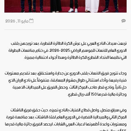
مايو 11, 2026
تربعت سيدات النادي العربي على عرش الكرة الطائرة القطرية، بعد تويجهن بلقب
الدوري العام للآنسات للموسم الرياضي 2025-2026، في ختام منافسات البطولة
التي نظمها الاتحاد القطري للكرة الطائرة وسط أجواء احتفالية مميزة.
وجاء تتويج فريق الآنسات بلقب الدوري عن جدارة واستحقاق، بعد تقديم مستويات
فنية رفيعة وأداء استثنائي طوال مشوار المسابقة، متفوقاً على نادي الريان الذي
حل ثانياً، ونادي قطر صاحب المركز الثالث. وحصل الفريق على الميداليات الذهبية
وجائزة مالية قدرها 150 ألف ريال قطري.
وفي سياق متصل، واصل قطاع الفتيات بالنادي تميزه، حيث حقق فريق الناشئات
المركز الثاني والميدالية الفضية في الدوري العام لفئة الناشئات، بعد منافسة قوية
ومستويات واعدة أظهرتها لاعبات العربي الشابات، ليحصد الفريق جائزة مالية قدرها