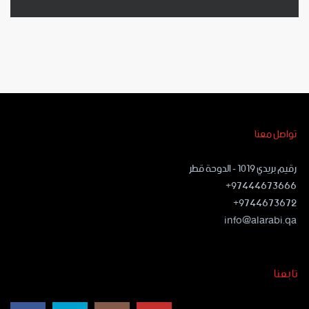
تواصل معنا
رقيم بريدي ١٠١٩ - الدوحة قطر
97444673666+
9744673672+
info@alarabi.qa
تابعنا