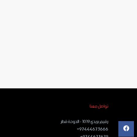
تواصل معنا
رقيم بريدي ١٠١٩ - الدوحة قطر
97444673666+