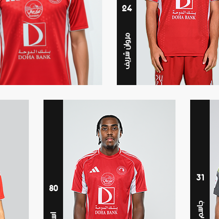
24
مروان شريف
31
80
جاسم الهيل