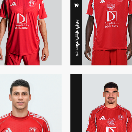
19
جوبي عيسى لاي
مدافع