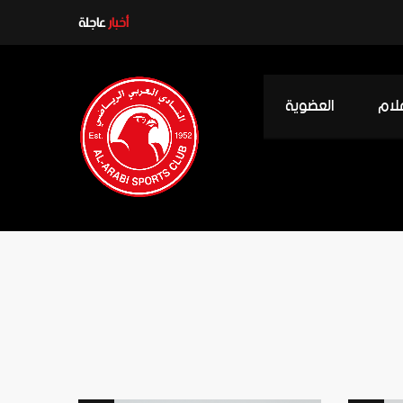
ن موقع “إسلام ويب” بوزارة الأوقاف
أخبار
عاجلة
علام
العضوية