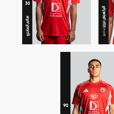
30
اليكسيس بيريز
سالم الهاجري
مدافع
90