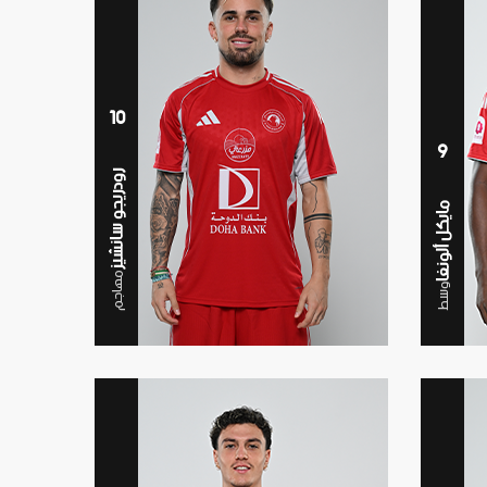
10
9
رودريجو سانشيز
مايكل ألونغا
مهاجم
وسط