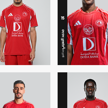
15
محمد النعيمي
مدافع