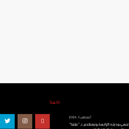
تابعنا
أغسطس 5, 2026
ينهي وديته الرابعة ويصطدم بـ “ملقا”