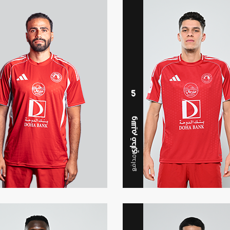
5
وسيم قداري
مدافع