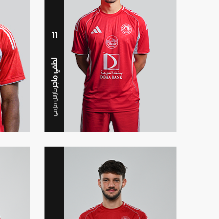
11
لطفي ماجر
حارس مرمى