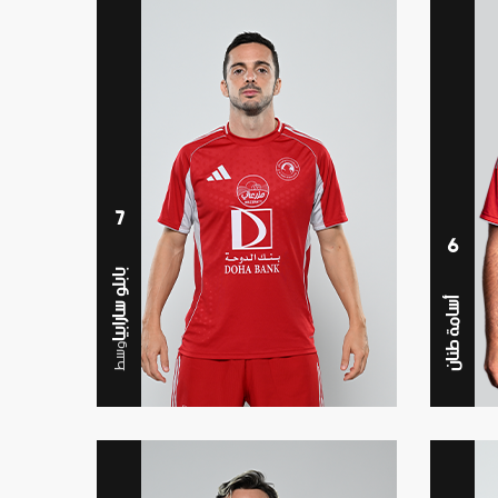
7
6
بابلو سارابيا
أسامة طنان
وسط