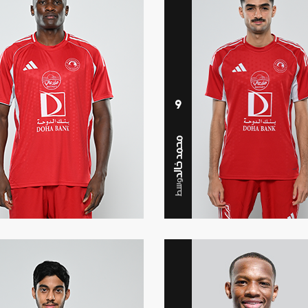
9
محمد خالد
وسط