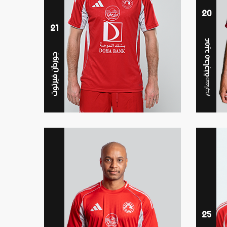
20
21
عميد محاجنة
جوردان فيرتوت
مهاجم
25