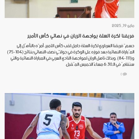
مايو 19, 2025
فريقنا لكرة السلة يواجهة الريان في نهائي كأس الأمير
حسمَ فريقنا العرباوي لكرة السلة حامل لقب كأس الأمير، أمرَه بالتأهُل إلى
المُباراة النهائية بعد فوزه على الوكرة في جولتَي نصف النهائي بنتائج (104-75)
و(111-84). وبذلك تاهل الريان لمواجهة النادي العربي في المباراة النهائية والتي
ستقامُ في الـ6:30 مساءَ الخميس المُقبل.
0