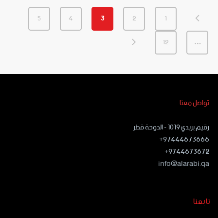
5
4
3
2
1
12
…
تواصل معنا
رقيم بريدي ١٠١٩ - الدوحة قطر
97444673666+
9744673672+
info@alarabi.qa
تابعنا