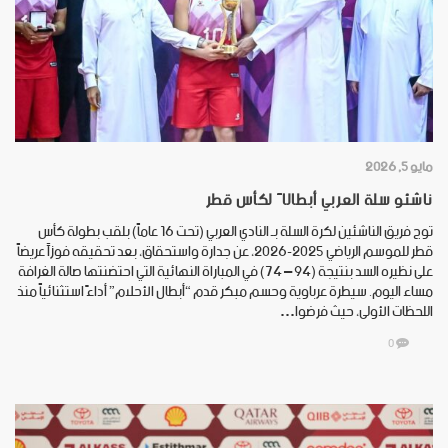
مايو 5, 2026
ناشئو سلة العربي أبطالاً لكأس قطر
توج فريق الناشئين لكرة السلة بـ النادي العربي (تحت 16 عاماً) بلقب بطولة كأس
قطر للموسم الرياضي 2025-2026، عن جدارة واستحقاق، بعد تحقيقه فوزاً عريضاً
على نظيره السد بنتيجة (94 – 74) في المباراة النهائية التي احتضنتها صالة الغرافة
مساء اليوم. سيطرة عرباوية وحسم مبكر قدم “أبطال الأحلام” أداءً استثنائياً منذ
اللحظات الأولى، حيث فرضوا…
0