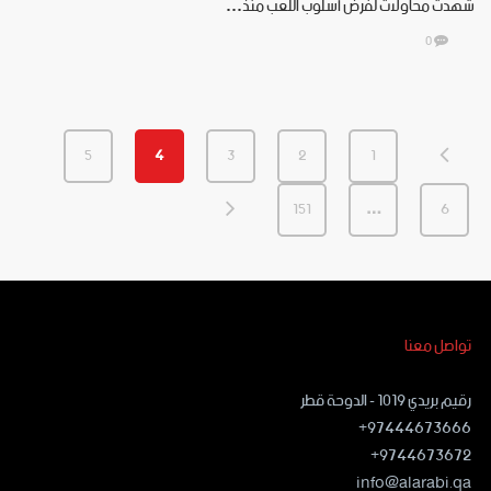
شهدت محاولات لفرض أسلوب اللعب منذ…
0
5
4
3
2
1
151
…
6
تواصل معنا
رقيم بريدي ١٠١٩ - الدوحة قطر
97444673666+
9744673672+
info@alarabi.qa