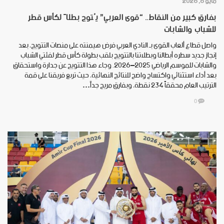
مايو 6, 2026
بفارق كبير من النقاط.. “قوى العربي” يُتوج بطلاً لكأس قطر
للشباب والشابات
واصل قطاع ألعاب القوى بـ النادي العربي فرض هيمنته على منصات التتويج، بعد
إنجاز جديد سطره أبطالنا وبطلاتنا بالتتويج بلقب بطولة كأس قطر لفئتي الشباب
والشابات للموسم الرياضي 2025–2026. ​وجاء هذا التتويج عن جدارة واستحقاق
بعد أداء استثنائي واكتساح واضح للنتائج النهائية، حيث تربع فريقنا على قمة
الترتيب العام محققاً 234 نقطة، وبفارق مريح جداً…
0