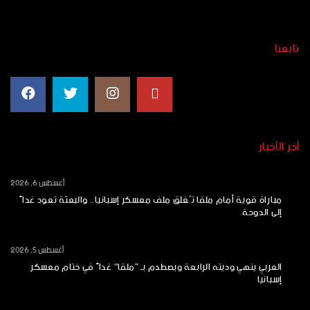
تابعنا
أخر الأخبار
أغسطس 6, 2026
مباراة قوية أمام ملقا تُغلق ملف معسكر إسبانيا.. والبعثة تعود غداً
إلى الدوحة
أغسطس 5, 2026
العربي ينهي وديته الرابعة ويصطدم بـ “ملقا” غداً في ختام معسكر
إسبانيا