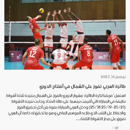
نوفمبر 16, 2023
طائرة العربي تفوز على الشمال في أفتتاح الدوري
استهلَّ فريقنا لكرة الطائرة مشوار الدوري بالفوز على الشمال بنتيجة ثلاثة أشواط
نظيفة في المباراة التي أقيمت بينهما على صالة الاتحاد وجاءت نتيجة الأشواط
(21/‏‏‏٢٥ -١9/‏‏‏٢٥ 18/‏‏‏٢٥) ودخل العربي المباراة بقوة من أجل تحقيق الفوز
والحفاظ على اللقب الذي فاز به الموسم الماضي وهو ما تحقق له خاصة أن العربي
تفوق على مدار الأشواط الثلاثة…
0