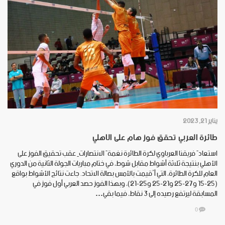
يناير 21, 2023
طائرة العربي تحقق فوز هام على الاهلي
استعادَ فريقنا العرباوي لكرة الطائرة نغمةَ الانتصاراتِ عقب تحقيق الفوز على
الأهلي بنتيجة ثلاثة أشواط مقابل شوط، في ختام مباريات الجولة الثانية من الدوري
العام للكرة الطائرة، التي أُقيمت بالأمس بصالة الاتحاد. جاءت نتائج الأشواط بواقع
(25-15 و27-25 و21-25 و25-21)، وبهذا الفوز حصد العربي أول فوز في
المسابقة ليرتفع رصيده إلى 3 نقاط، فيما بقي…
0