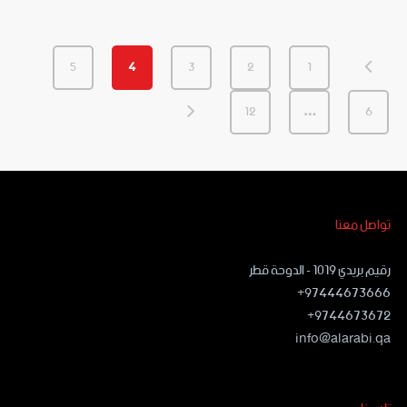
5
4
3
2
1
12
…
6
تواصل معنا
رقيم بريدي ١٠١٩ - الدوحة قطر
97444673666+
9744673672+
info@alarabi.qa