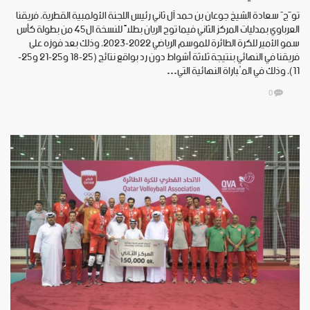
توَّجَ سعادة الشيخ جوعان بن حمد آل ثاني رئيس اللجنة الأولمبية القطرية، فريقنا
العرباوي بمدليات المركز الثاني فيما توج الريان بطلاً للنسخة ال45 من بطولة كأس
سمو الأمير للكرة الطائرة للموسم الرياضي 2022-2023، وذلك بعد فوزه على
فريقنا في النهائي بنتيجة ثلاثة أشواط دون رد بواقع نتائج (25-18 و25-21 و25-
11)، وذلك في المُباراة النهائية التي…
0