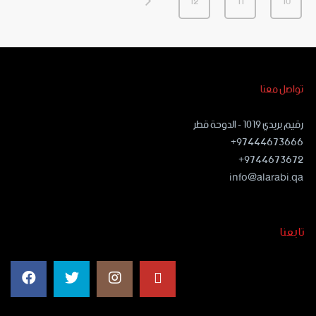
12
11
10
تواصل معنا
رقيم بريدي ١٠١٩ - الدوحة قطر
97444673666+
9744673672+
info@alarabi.qa
تابعنا