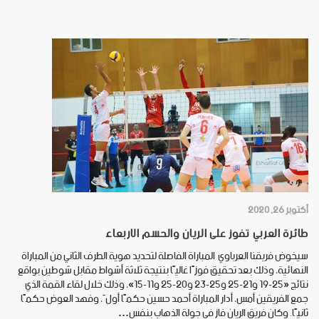
أكتوبر 26, 2020
طائرة العربي تفوز على الريان والحسم الاربعاء
سيخوض فريقنا العرباوي المباراة الفاصلة لتحديد هوية الطرف الثاني من المباراة
النهائية، وذلك بعد تحقيق فوزًا غاليًا بنتيجة ثلاثة أشواط مقابل شوطين بواقع
نتائج «25-19 و21-25 و25-23 و20-25 و11-15»، وذلك خلال لقاء القمة الذي
جمع الفريقين أمس، أدار المباراة أحمد حسين حكمًا أولَ، وفهد العوض حكمًا
ثانيًا. وكان فريق الريان فاز في جولة الذهاب بنفس…