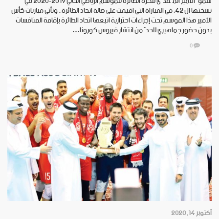
سموّ الأمير المُفدّى للكرة الطائرة للموسم الرياضي الحالي 2019-2020 في
نسختها ال 42، في المباراة التي اقيمت على صالة اتحاد الطائرة.. وتأتي مباريات كأس
الأمير هذا الموسم تحت إجراءات احترازية اتبعها اتحاد الطائرة بإقامة المنافسات
بدون حضور جماهيري للحدّ من انتشار فيروس كورونا….
0
أكتوبر 14, 2020