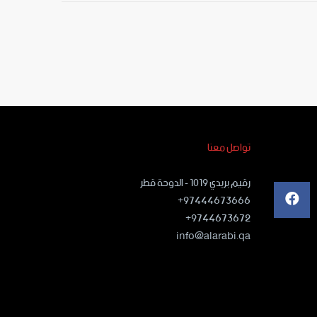
تواصل معنا
رقيم بريدي ١٠١٩ - الدوحة قطر
97444673666+
9744673672+
info@alarabi.qa