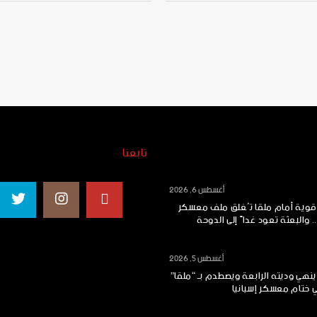
تابعنا
أغسطس 6, 2026
 قوية أمام ملقا تُغلق ملف معسكر
.. والبعثة تعود غداً إلى الدوحة
أغسطس 5, 2026
ينهي وديته الرابعة ويصطدم بـ “ملقا”
ي ختام معسكر إسبانيا