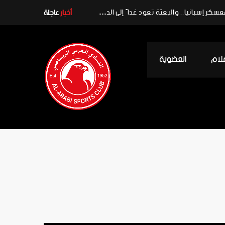
مباراة قوية أمام ملقا تُغلق ملف معسكر إسبانيا.. والبعثة تعود غداً إلى الدوحة
أخبار
عاجلة
علام
العضوية