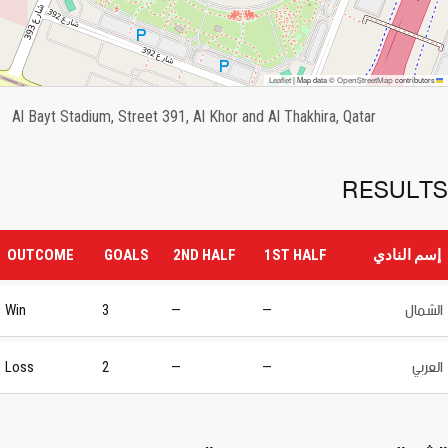
OpenStreetMap
Leaflet
|
Map data ©
contributors
Al Bayt Stadium, Street 391, Al Khor and Al Thakhira, Qatar
RESULTS
إسم النادي
1ST HALF
2ND HALF
GOALS
OUTCOME
الشمال
Win
3
—
—
العربي
Loss
2
—
—