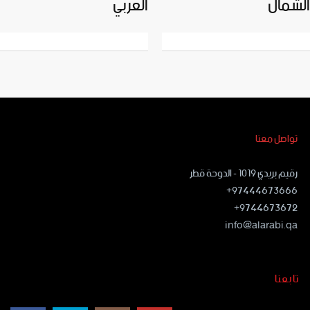
الشمال
العربي
تواصل معنا
رقيم بريدي ١٠١٩ - الدوحة قطر
97444673666+
9744673672+
info@alarabi.qa
تابعنا