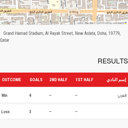
OpenStreetMap
Leaflet
|
Map data ©
contributors
Grand Hamad Stadium, Al Rayah Street, New Aslata, Doha, 19779,
Qatar
RESULTS
إسم النادي
1ST HALF
2ND HALF
GOALS
OUTCOME
العربي
Win
4
—
—
Loss
3
—
—