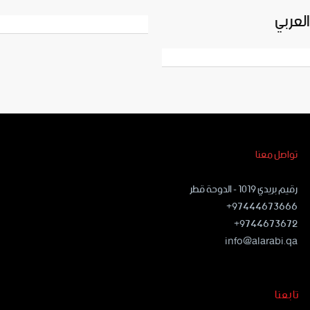
العربي
تواصل معنا
رقيم بريدي ١٠١٩ - الدوحة قطر
97444673666+
9744673672+
info@alarabi.qa
تابعنا