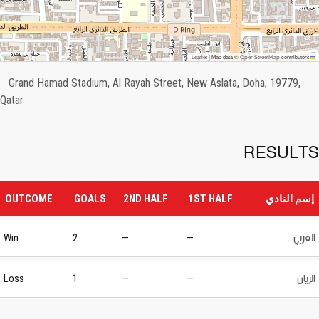
OpenStreetMap
Leaflet
|
Map data ©
contributors
Grand Hamad Stadium, Al Rayah Street, New Aslata, Doha, 19779,
Qatar
RESULTS
إسم النادي
1ST HALF
2ND HALF
GOALS
OUTCOME
العربي
Win
2
—
—
الريان
Loss
1
—
—