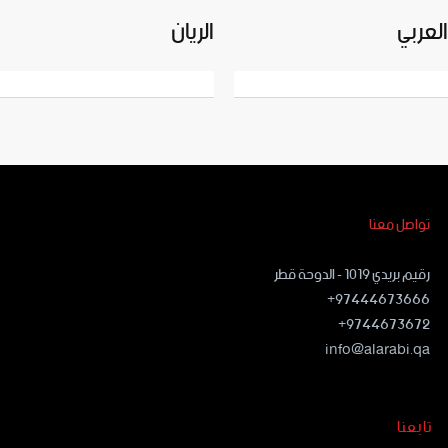
العربي
الريان
تواصل معنا
رقيم بريدي ١٠١٩ - الدوحة قطر
97444673666+
9744673672+
info@alarabi.qa
تابعنا