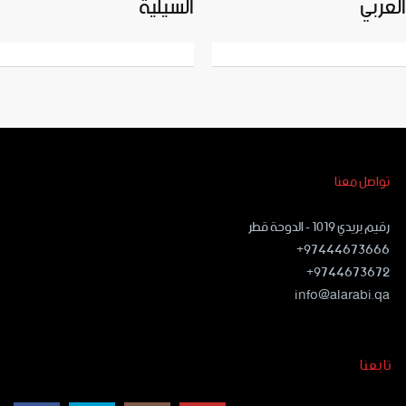
العربي
السيلية
تواصل معنا
رقيم بريدي ١٠١٩ - الدوحة قطر
97444673666+
9744673672+
info@alarabi.qa
تابعنا