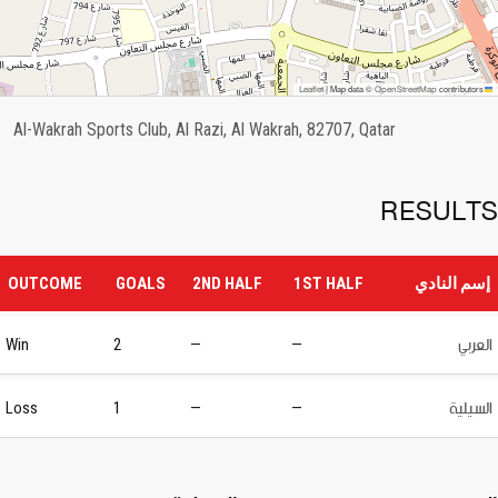
OpenStreetMap
Leaflet
|
Map data ©
contributors
Al-Wakrah Sports Club, Al Razi, Al Wakrah, 82707, Qatar
RESULTS
إسم النادي
1ST HALF
2ND HALF
GOALS
OUTCOME
العربي
Win
2
—
—
السيلية
Loss
1
—
—