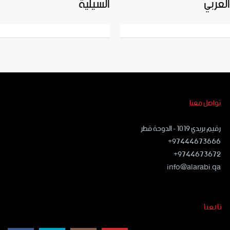
العربي
السيلية
تواصل معنا
رقيم بريدي ١٠١٩ - الدوحة قطر
97444673666+
9744673672+
info@alarabi.qa
تابعنا