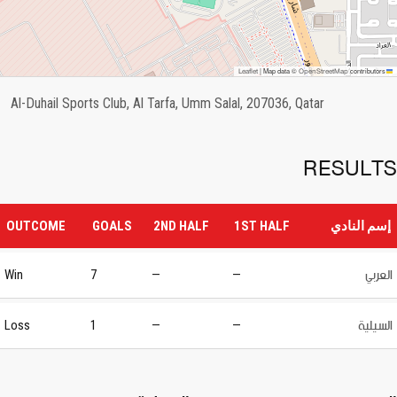
OpenStreetMap
Leaflet
|
Map data ©
contributors
Al-Duhail Sports Club, Al Tarfa, Umm Salal, 207036, Qatar
RESULTS
إسم النادي
1ST HALF
2ND HALF
GOALS
OUTCOME
العربي
Win
7
—
—
السيلية
Loss
1
—
—