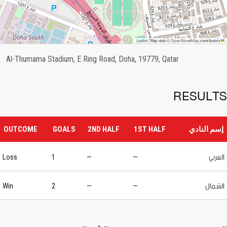
OpenStreetMap
Leaflet
|
Map data ©
contributors
Al-Thumama Stadium, E Ring Road, Doha, 19779, Qatar
RESULTS
إسم النادي
1ST HALF
2ND HALF
GOALS
OUTCOME
العربي
Loss
1
—
—
الشمال
Win
2
—
—