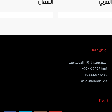
العربي
الشمال
تواصل معنا
رقيم بريدي ١٠١٩ - الدوحة قطر
97444673666+
9744673672+
info@alarabi.qa
تابعنا