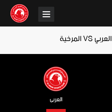
العربي VS المرخية
العربي