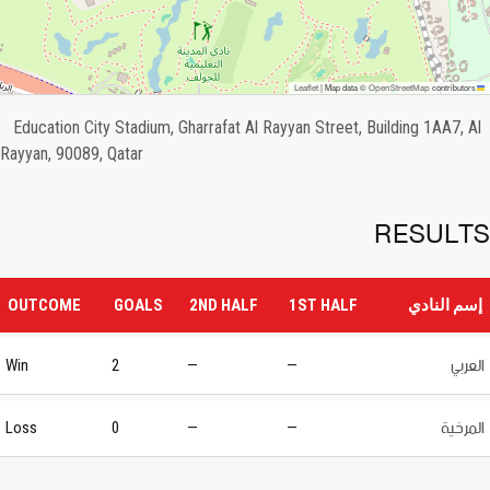
OpenStreetMap
Leaflet
|
Map data ©
contributors
Education City Stadium, Gharrafat Al Rayyan Street, Building 1AA7, Al
Rayyan, 90089, Qatar
RESULTS
إسم النادي
1ST HALF
2ND HALF
GOALS
OUTCOME
العربي
Win
2
—
—
المرخية
Loss
0
—
—