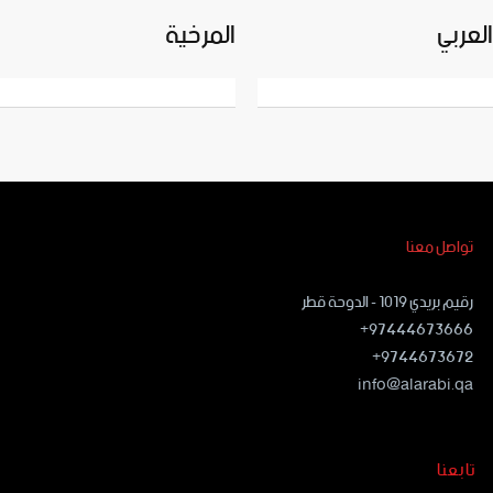
العربي
المرخية
تواصل معنا
رقيم بريدي ١٠١٩ - الدوحة قطر
97444673666+
9744673672+
info@alarabi.qa
تابعنا