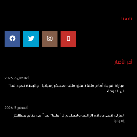
تابعنا
أخر الأخبار
أغسطس 6, 2026
مباراة قوية أمام ملقا تُغلق ملف معسكر إسبانيا.. والبعثة تعود غداً
إلى الدوحة
أغسطس 5, 2026
العربي ينهي وديته الرابعة ويصطدم بـ “ملقا” غداً في ختام معسكر
إسبانيا