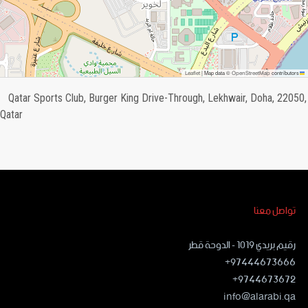
OpenStreetMap
Leaflet
|
Map data ©
contributors
Qatar Sports Club, Burger King Drive-Through, Lekhwair, Doha, 22050,
Qatar
تواصل معنا
رقيم بريدي ١٠١٩ - الدوحة قطر
97444673666+
9744673672+
info@alarabi.qa