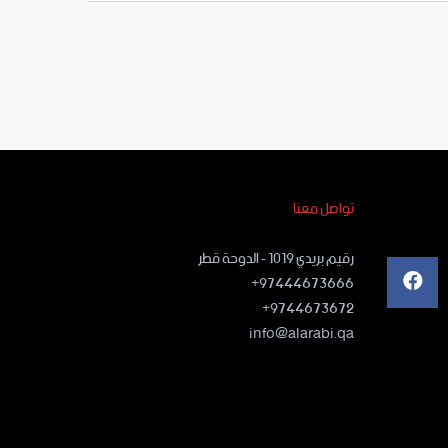
تواصل معنا
رقيم بريدي ١٠١٩ - الدوحة قطر
97444673666+
9744673672+
info@alarabi.qa