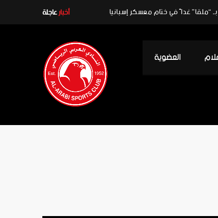
ـ “ملقا” غداً في ختام معسكر إسبانيا
أخبار
عاجلة
علام
العضوية