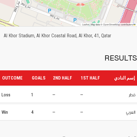
OpenStreetMap
Leaflet
|
Map data ©
contributors
Al Khor Stadium, Al Khor Coastal Road, Al Khor, 41, Qatar
RESULTS
إسم النادي
1ST HALF
2ND HALF
GOALS
OUTCOME
قطر
Loss
1
—
—
العربي
Win
4
—
—