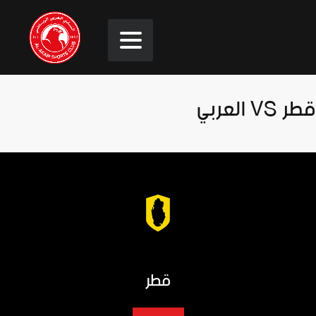
قطر VS العربي
قطر