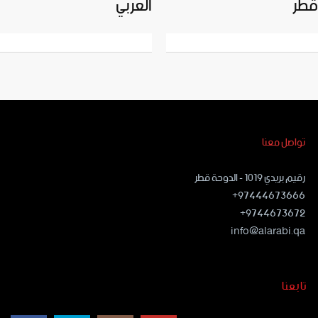
قطر
العربي
تواصل معنا
رقيم بريدي ١٠١٩ - الدوحة قطر
97444673666+
9744673672+
info@alarabi.qa
تابعنا