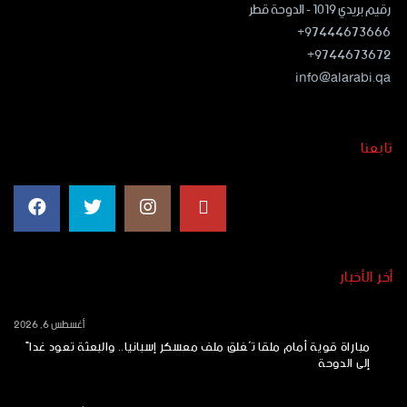
رقيم بريدي ١٠١٩ - الدوحة قطر
97444673666+
9744673672+
info@alarabi.qa
تابعنا
أخر الأخبار
أغسطس 6, 2026
مباراة قوية أمام ملقا تُغلق ملف معسكر إسبانيا.. والبعثة تعود غداً
إلى الدوحة