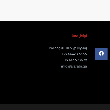
تواصل معنا
رقيم بريدي ١٠١٩ - الدوحة قطر
97444673666+
9744673672+
info@alarabi.qa