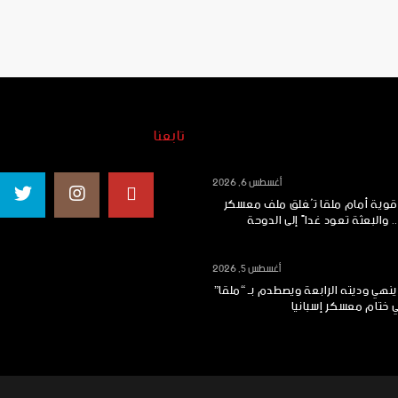
تابعنا
أغسطس 6, 2026
 قوية أمام ملقا تُغلق ملف معسكر
.. والبعثة تعود غداً إلى الدوحة
أغسطس 5, 2026
ينهي وديته الرابعة ويصطدم بـ “ملقا”
ي ختام معسكر إسبانيا