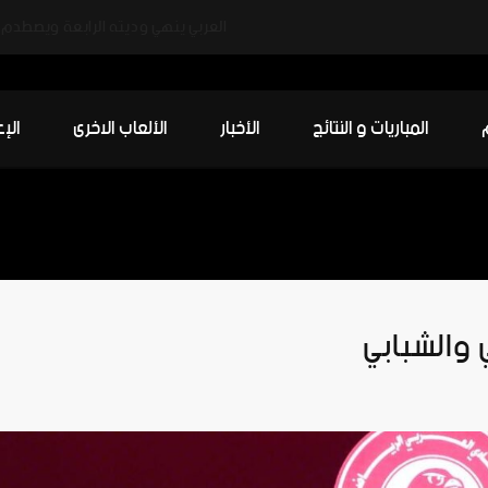
العربي ينهي وديته الرابعة ويصطدم ب
المباريات و النتائج
الأخبار
الألعاب الاخرى
الإ
ي والشبابي