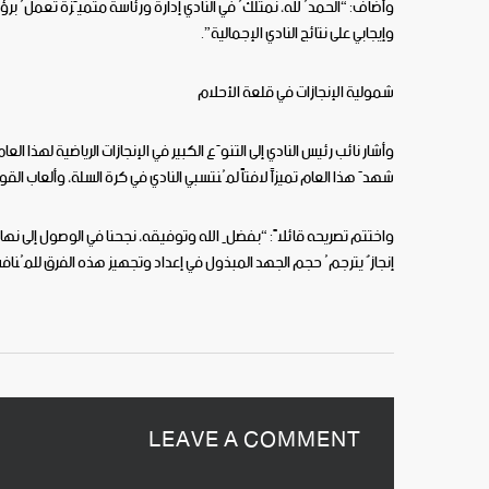
وأضاف: “الحمدُ لله، نمتلكُ في النادي إدارة ورئاسة متميّزة تعملُ ب
وإيجابي على نتائج النادي الإجمالية”.
شمولية الإنجازات في قلعة الأحلام
وأشار نائب رئيس النادي إلى التنوّع الكبير في الإنجازات الرياضية لهذا ال
شهدَ هذا العام تميزاً لافتاً لمُنتسبي النادي في كرة السلة، وألعاب الق
واختتم تصريحه قائلاً: “بفضلِ الله وتوفيقه، نجحنا في الوصول إلى نهائي
إنجازٌ يترجمُ حجم الجهد المبذول في إعداد وتجهيز هذه الفرق للمُنا
LEAVE A COMMENT