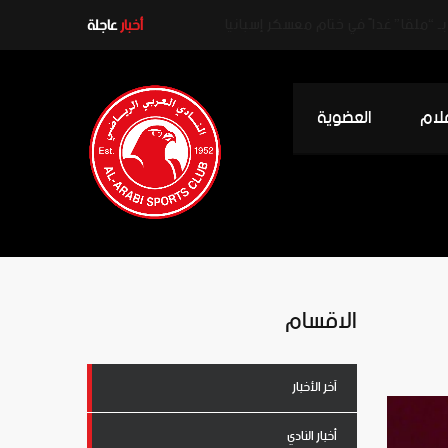
ـ “ملقا” غداً في ختام معسكر إسبانيا
أخبار
عاجلة
علام
العضوية
الاقسام
آخر الأخبار
أخبار النادي