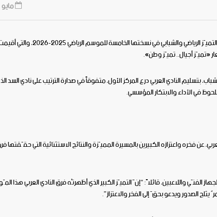
مايو 24, 2026
تُوّج النادي العربي الرياضي بالمركز الأول في فئة الأندية الرياضية بـ جائزة التميّز الرياضي
ر «تميّز أجيال.. تميّز وطن».
، بتسليم النادي العربي درع المركز الأول، متفوقاً في صدارة الترتيب على نادي السد الذي ح
لملحوظ في الأداء والابتكار المؤسسي.
ي، عن فخره واعتزازه الكبيرين بالمسيرة المميّزة والنتائج الاستثنائية التي حقّقتها فرق
 الفنّي واللاعبين، قائلاً: “إنَّ التميّز الكبير الذي أظهرتْه فرق النادي العربي هذا ال
ٌ يثلج الصدور ويدعو بحقّ إلى الفخر والاعتزاز”.