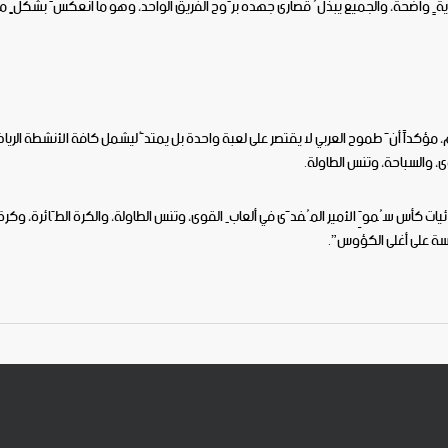
رؤيةٍ واضحة، والجميع يبذلُ قصارى جهده برَوح الفريق الواحد، وهو ما انعكسَ بشكلٍ م
عام، مؤكداً أنَّ طموح العربي لا يقتصر على لعبة واحدة بل يمتدُّ ليشمل كافة الأنشطة الري
وى، والسباحة، وتنس الطاولة.
ات كأس سُموِّ الأمير المُفدَّى في ألعابِ القوى، وتنس الطاولة، والكرة الطّائرة، وكرة
فسة على أغلى الكؤوس”.