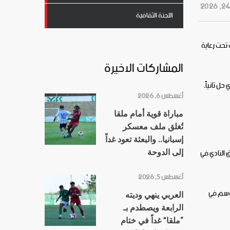
اللجنة الثقافية
 والشبابي في نسختها الخامسة للموسم الرياضي 2025-2026، والتي أقيمت تحت رعاية
المشاركات الاخيرة
ل ثانياً،
أغسطس 6, 2026
مباراة قوية أمام ملقا
تُغلق ملف معسكر
إسبانيا.. والبعثة تعود غداً
 النادي في
إلى الدوحة
أغسطس 5, 2026
مَوسم في
العربي ينهي وديته
الرابعة ويصطدم بـ
“ملقا” غداً في ختام