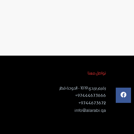
تواصل معنا
رقيم بريدي ١٠١٩ - الدوحة قطر
97444673666+
9744673672+
info@alarabi.qa