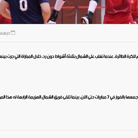
ديسمبر 8, 9
للكرة الطائرة، عندما تغلب على الشمال بثلاثة أشواط دون رد، خلال المباراة التي جرت بين
وبهذا الانتصار رفع الفريق العرباوي رصيده إلى 19 نقطة في المركز الأول جمعها بالفوز في 7 مباريات حتى الآن، بينما تلقى فريق الشمال الهزيمة الرابعة له