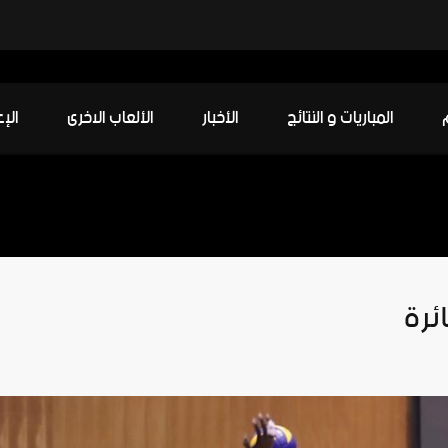
العربي ينهي وديته الرابعة ويصطدم ب
المباريات و النتائج
الأخبار
الألعاب الاخرى
الإ
ئرة