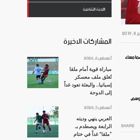
اللجنة الثقافية
201
المشاركات الاخيرة
هما مساء
أغسطس 6, 2026
مباراة قوية أمام ملقا
تُغلق ملف معسكر
إسبانيا.. والبعثة تعود غداً
إلى الدوحة
 هذا الموسم،
أغسطس 5, 2026
العربي ينهي وديته
SHARE
الرابعة ويصطدم بـ
“ملقا” غداً في ختام