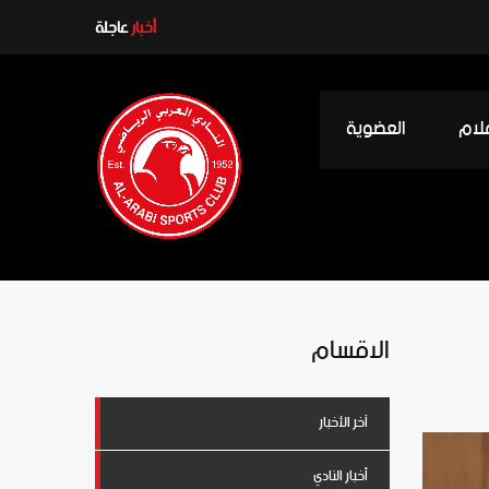
ـ “ملقا” غداً في ختام معسكر إسبانيا
أخبار
عاجلة
علام
العضوية
الاقسام
آخر الأخبار
أخبار النادي