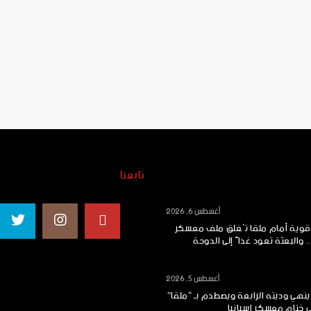
تابعنا
أغسطس 6, 2026
 قوية أمام ملقا تُغلق ملف معسكر
.. والبعثة تعود غداً إلى الدوحة
أغسطس 5, 2026
ينهي وديته الرابعة ويصطدم بـ “ملقا”
ي ختام معسكر إسبانيا