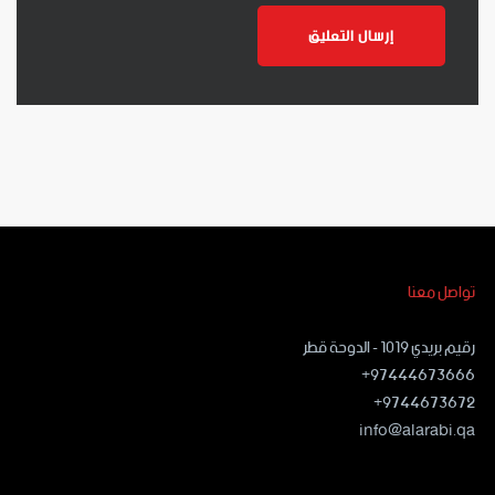
تواصل معنا
رقيم بريدي ١٠١٩ - الدوحة قطر
97444673666+
9744673672+
info@alarabi.qa