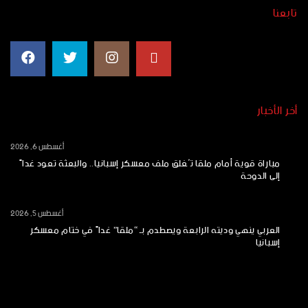
تابعنا
أخر الأخبار
أغسطس 6, 2026
مباراة قوية أمام ملقا تُغلق ملف معسكر إسبانيا.. والبعثة تعود غداً
إلى الدوحة
أغسطس 5, 2026
العربي ينهي وديته الرابعة ويصطدم بـ “ملقا” غداً في ختام معسكر
إسبانيا