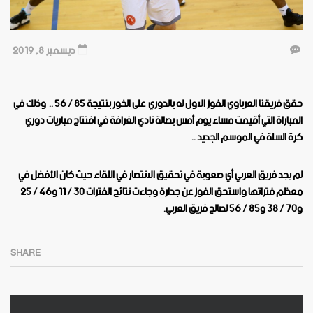
ديسمبر 8, 2019
حقق فريقنا العرباوي الفوز الاول له بالدوري على الخور بنتيجة 85 /‏ 56 .. وذلك في
المباراة التي أقيمت مساء يوم أمس بصالة نادي الغرافة في افتتاح مباريات دوري
كرة السلة في الموسم الجديد ..
لم يجد فريق العربي أي صعوبة في تحقيق الانتصار في اللقاء حيث كان الأفضل في
معظم فتراتها واستحق الفوز عن جدارة وجاءت نتائج الفترات 30 /‏ 11 و46 /‏ 25
و70 /‏ 38 و85 /‏ 56 لصالح فريق العربي
.
SHARE