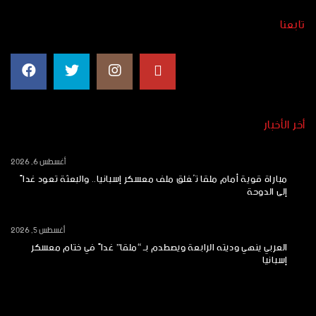
تابعنا
أخر الأخبار
أغسطس 6, 2026
مباراة قوية أمام ملقا تُغلق ملف معسكر إسبانيا.. والبعثة تعود غداً
إلى الدوحة
أغسطس 5, 2026
العربي ينهي وديته الرابعة ويصطدم بـ “ملقا” غداً في ختام معسكر
إسبانيا