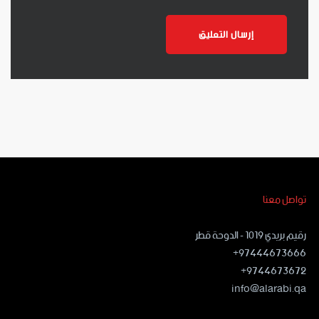
تواصل معنا
رقيم بريدي ١٠١٩ - الدوحة قطر
97444673666+
9744673672+
info@alarabi.qa