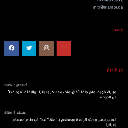
9744673672+
info@alarabi.qa
تابعنا
أخر الأخبار
أغسطس 6, 2026
مباراة قوية أمام ملقا تُغلق ملف معسكر إسبانيا.. والبعثة تعود غداً
إلى الدوحة
أغسطس 5, 2026
العربي ينهي وديته الرابعة ويصطدم بـ “ملقا” غداً في ختام معسكر
إسبانيا