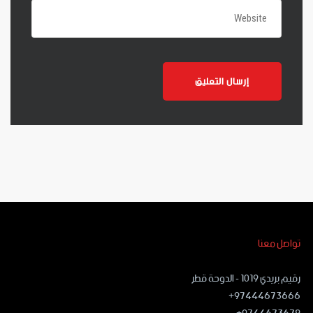
تواصل معنا
رقيم بريدي ١٠١٩ - الدوحة قطر
97444673666+