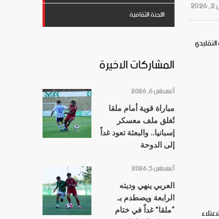
202
اللجنة الثقافية
المستحق على منافسه التقليدي
المشاركات الاخيرة
أغسطس 6, 2026
مباراة قوية أمام ملقا
تُغلق ملف معسكر
إسبانيا.. والبعثة تعود غداً
إلى الدوحة
أغسطس 5, 2026
العربي ينهي وديته
الرابعة ويصطدم بـ
اعتلاء
“ملقا” غداً في ختام