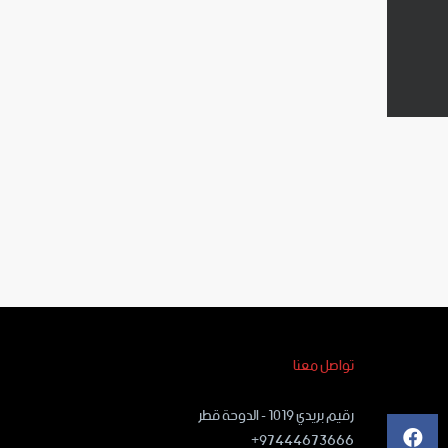
تواصل معنا
رقيم بريدي ١٠١٩ - الدوحة قطر
97444673666+