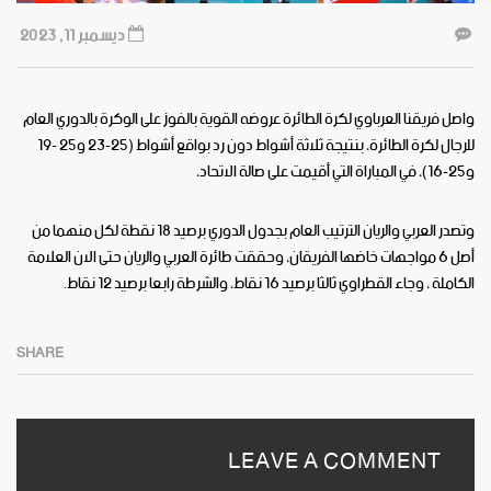
ديسمبر 11, 2023
واصل فريقنا العرباوي لكرة الطائرة عروضه القوية بالفوز على الوكرة بالدوري العام
للرجال لكرة الطائرة، بنتيجة ثلاثة أشواط دون رد بواقع أشواط (25-23 و25 -19
و25-16)، في المباراة التي أقيمت على صالة الاتحاد،
وتصدر العربي والريان الترتيب العام بجدول الدوري برصيد 18 نقطة لكل منهما من
أصل 6 مواجهات خاضها الفريقان، وحققت طائرة العربي والريان حتى الان العلامة
الكاملة ، وجاء القطراوي ثالثا برصيد 16 نقاط، والشرطة رابعا برصيد 12 نقاط.
SHARE
LEAVE A COMMENT