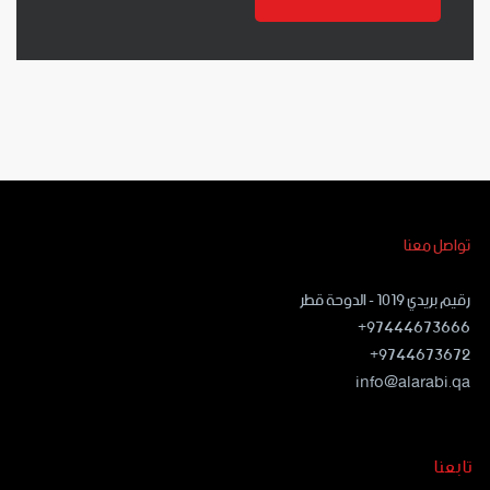
تواصل معنا
رقيم بريدي ١٠١٩ - الدوحة قطر
97444673666+
9744673672+
info@alarabi.qa
تابعنا