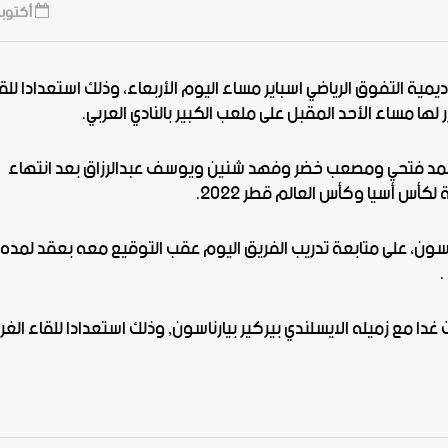
أكتوبر 16, 19
اديمية التفوق الرياضي اسباير مساء اليوم الأربعاء، وذلك استعدادا للق
احمد فتحي ومصعب خضر وفهد شنين ويوسف عبدالرزاق بعد انتهاء
أس أسيا وكأس العالم قطر ٢٠٢٢.
ناسون، على متابعة تدريب الفريق اليوم عقب التوقيع معه بعقد لمده ث
.
غدا مع زميله الايسلندي بيركير بيارناسون, وذلك استعدادا للقاء الغر