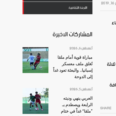
20
اللجنة الثقافية
اء
المشاركات الاخيرة
أغسطس 6, 2026
مباراة قوية أمام ملقا
لاثة
تُغلق ملف معسكر
إسبانيا.. والبعثة تعود غداً
إلى الدوحة
افة
أغسطس 5, 2026
العربي ينهي وديته
الرابعة ويصطدم بـ
SHARE
“ملقا” غداً في ختام