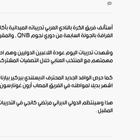
أستأنف فريق الكرة بالنادي العربي تدريباته الميدانية بأك
الغرافة بالجولة السابعة من دوري نجوم QNB , والمقرر لها مساء الأحد المقبل على ملعب الكبير بالنادي العربي.
وشهدت تدريبات اليوم عودة اللاعبين الدوليين وهم 
مهمتهم مع المنتخب العنابي خلال التصفيات المشتركة لك
كما حرص الوافد الجديد المحترف الايسلندي بيركير بيار
اشهر بديلا لمواطنه في الفريق المصاب أرون غونارسون 
هذا وسينتظم الدولي الايراني مرتضي كانجي في التدريبات 
المقبل .