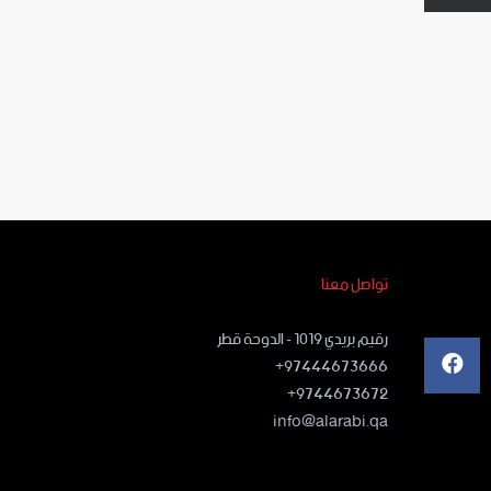
تواصل معنا
رقيم بريدي ١٠١٩ - الدوحة قطر
97444673666+
9744673672+
info@alarabi.qa