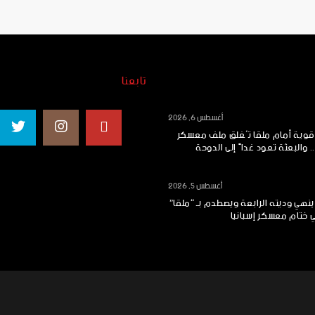
تابعنا
أغسطس 6, 2026
 قوية أمام ملقا تُغلق ملف معسكر
.. والبعثة تعود غداً إلى الدوحة
أغسطس 5, 2026
ينهي وديته الرابعة ويصطدم بـ “ملقا”
ي ختام معسكر إسبانيا