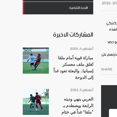
اللجنة الثقافية
تكتيكي.
 لهذه
المشاركات الاخيرة
هو حصد
أغسطس 6, 2026
قدرتهم على
مباراة قوية أمام ملقا
تُغلق ملف معسكر
SHARE
إسبانيا.. والبعثة تعود غداً
إلى الدوحة
أغسطس 5, 2026
العربي ينهي وديته
الرابعة ويصطدم بـ
“ملقا” غداً في ختام