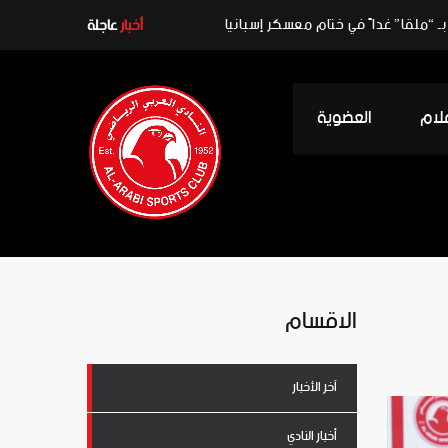
ـ “ملقا” غداً في ختام معسكر إسبانيا
أخبار
عاجلة
علام
العضوية
الاقسام
آخر الأخبار
أخبار النادي