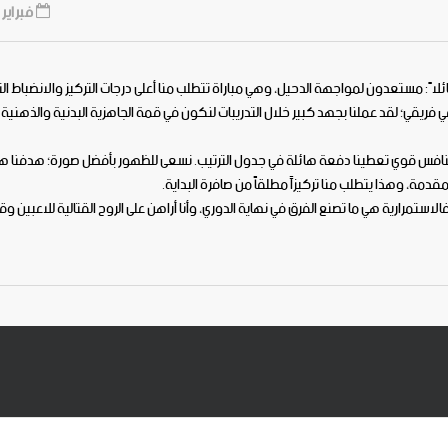
فبراير 20, 2026
ئلاً: مستعدون لمواجهة الدحيل، وهي مباراة تتطلب منا أعلى درجات التركيز والانضباط ال
ي فريقي؛ لقد عملنا بجهد كبير خلال التدريبات لنكون في قمة الجاهزية البدنية والذهنية
م منافس قوي تعطينا دفعة هائلة في جدول الترتيب. نسعى للظهور بأفضل صورة؛ هدفنا 
قدمة، وهذا يتطلب منا تركيزاً مطلقاً من صافرة البداية.
لاستمرارية هي ما تصنع الفرق في نهاية الدوري، وأنا أراهن على الروح القتالية للاعبين و