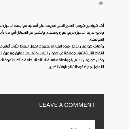
أكد كوزمين كونترا، المدير الفني لفريقنا، على أهمية مواجهة الدحيل قا
وتابع مدربنا: الدحيل فريق قوي ومنظم، ولكنني في المقابل أثق تماماً ف
الموقعة.
وأضاف كوزمين: ندخل هذه المباراة بطموح الفوز، النقاط الثلاث أما
النقاط الثلاث لتعزيز موقفنا في جدول الترتيب وتقليص الفارق مع فرق الم
وقال كوزمين: نسعى لمواصلة سلسلة النتائج الإيجابية وتأكيد تفوقنا؛ فا
التعامل مع ضغوطات المباريات الكبرى.
LEAVE A COMMENT