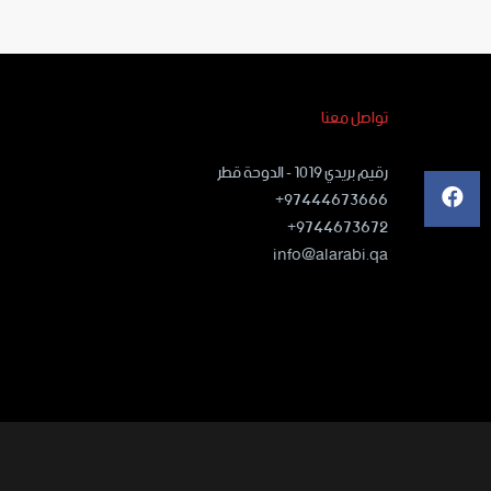
تواصل معنا
رقيم بريدي ١٠١٩ - الدوحة قطر
97444673666+
9744673672+
info@alarabi.qa