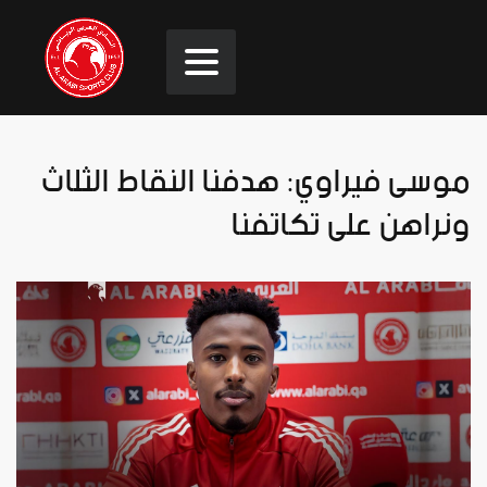
موسى فيراوي: هدفنا النقاط الثلاث
ونراهن على تكاتفنا