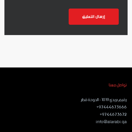
تواصل معنا
رقيم بريدي ١٠١٩ - الدوحة قطر
97444673666+
9744673672+
info@alarabi.qa