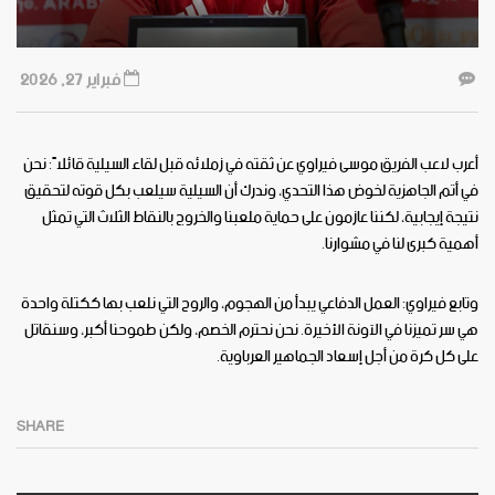
فبراير 27, 2026
أعرب لاعب الفريق موسى فيراوي عن ثقته في زملائه قبل لقاء السيلية قائلاً: نحن
في أتم الجاهزية لخوض هذا التحدي، وندرك أن السيلية سيلعب بكل قوته لتحقيق
نتيجة إيجابية، لكننا عازمون على حماية ملعبنا والخروج بالنقاط الثلاث التي تمثل
أهمية كبرى لنا في مشوارنا.
وتابع فيراوي: العمل الدفاعي يبدأ من الهجوم، والروح التي نلعب بها ككتلة واحدة
هي سر تميزنا في الآونة الأخيرة. نحن نحترم الخصم، ولكن طموحنا أكبر، وسنقاتل
على كل كرة من أجل إسعاد الجماهير العرباوية.
SHARE