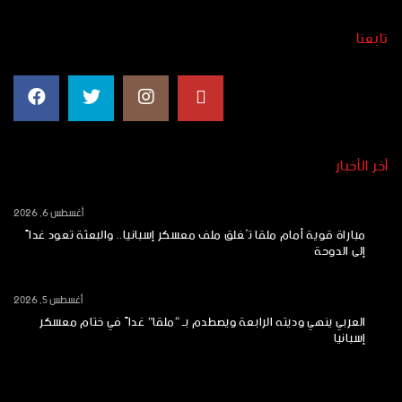
تابعنا
أخر الأخبار
أغسطس 6, 2026
مباراة قوية أمام ملقا تُغلق ملف معسكر إسبانيا.. والبعثة تعود غداً
إلى الدوحة
أغسطس 5, 2026
العربي ينهي وديته الرابعة ويصطدم بـ “ملقا” غداً في ختام معسكر
إسبانيا