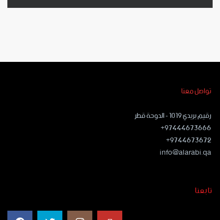
تواصل معنا
رقيم بريدي ١٠١٩ - الدوحة قطر
97444673666+
9744673672+
info@alarabi.qa
تابعنا