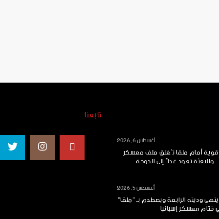
تابعنا
أغسطس 6, 2026
 قوية أمام ملقا تُغلق ملف معسكر
.. والبعثة تعود غداً إلى الدوحة
أغسطس 5, 2026
ينهي وديته الرابعة ويصطدم بـ “ملقا”
ي ختام معسكر إسبانيا