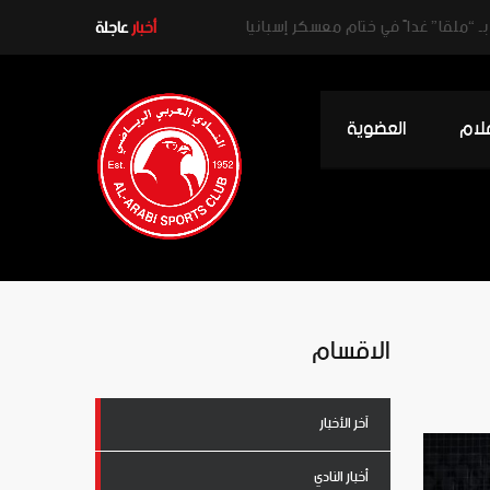
ـ “ملقا” غداً في ختام معسكر إسبانيا
أخبار
عاجلة
علام
العضوية
الاقسام
آخر الأخبار
أخبار النادي