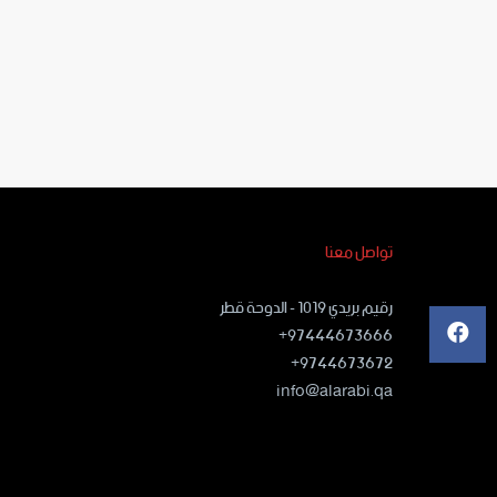
تواصل معنا
رقيم بريدي ١٠١٩ - الدوحة قطر
97444673666+
9744673672+
info@alarabi.qa