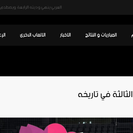
العربي ينهي وديته الرابعة ويصطدم ب
المباريات و النتائج
الأخبار
الألعاب الاخرى
الإ
لثالثة في تاريخه