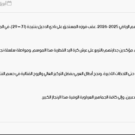
أبريل 6, 6
توج الفريق الأول لكرة اليد بـ النادي العربي بطلاً لبطولة كأس قطر للموسم الرياضي 2025-2026، عقب ف
لنادي، مؤكدين جدارتهم بالتربع على عرش كرة اليد القطرية هذا الموسم، ومواصلة سلسلة نج
ة حتى اللحظات الأخيرة، ونجح أبطال العربي بفضل التركيز العالي والروح القتالية في حسم النت
اعبين، وإلى كافة الجماهير العرباوية الوفية هذا الإنجاز الكبير.