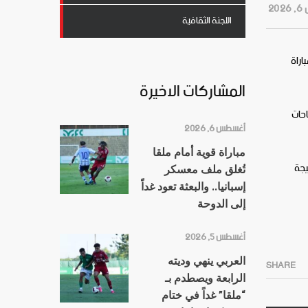
202
اللجنة الثقافية
وزه المستحق على نادي الدحيل بنتيجة (31 – 29)، في المباراة
المشاركات الاخيرة
احات
أغسطس 6, 2026
مباراة قوية أمام ملقا
يجة
تُغلق ملف معسكر
إسبانيا.. والبعثة تعود غداً
إلى الدوحة
أغسطس 5, 2026
العربي ينهي وديته
SHARE
الرابعة ويصطدم بـ
“ملقا” غداً في ختام