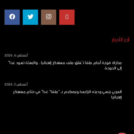
أخر الأخبار
أغسطس 6, 2026
مباراة قوية أمام ملقا تُغلق ملف معسكر إسبانيا.. والبعثة تعود غداً
إلى الدوحة
أغسطس 5, 2026
العربي ينهي وديته الرابعة ويصطدم بـ “ملقا” غداً في ختام معسكر
إسبانيا