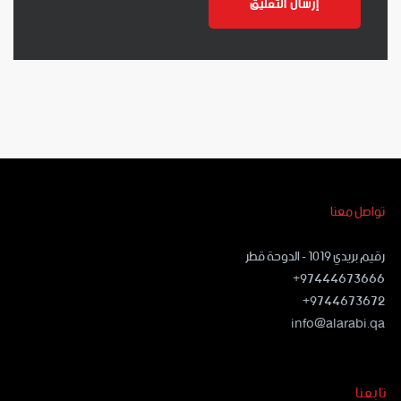
تواصل معنا
رقيم بريدي ١٠١٩ - الدوحة قطر
97444673666+
9744673672+
info@alarabi.qa
تابعنا