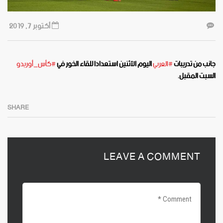
أكتوبر 7, 2019
جانب من تدريبات ⁧‫
#العربي
‬⁩ اليوم الأثنين استعدادا للقاء الخور في ⁧‫
#كأس_أوريدو
السبت المقبل.‬
SHARE
LEAVE A COMMENT