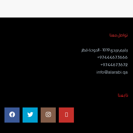
تواصل معنا
رقيم بريدي ١٠١٩ - الدوحة قطر
97444673666+
9744673672+
info@alarabi.qa
تابعنا