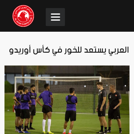
⁧‫العربي يستعد للخور في كأس أوريدو‬⁩