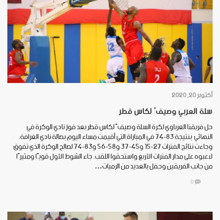
أكتوبر 20, 2020
سلة العربي وصيفُ لكاس قطر
حل فريقنا العرباوي لكرة السلة وصيفً لكاس قطر بعد فوز نادي الوكرة في
النهائي بنتيجة 83-74 في المباراة التي أقيمت مساء اليوم بصالة نادي الغرافة.
وجاءت نتائج الفترات 27-15 و45-37 و58-56 و83-74 لصالح الوكرة الذي تفوق
لاعبوه على مدار الفترات الأربع واستحقوا اللقب. جاء الشوط الأول قويًا ومثيرًا
من جانب الفريقين وحفل بالعديد من الرميات…
0