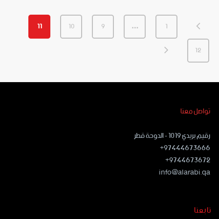
11
10
9
…
1
12
تواصل معنا
رقيم بريدي ١٠١٩ - الدوحة قطر
97444673666+
9744673672+
info@alarabi.qa
تابعنا