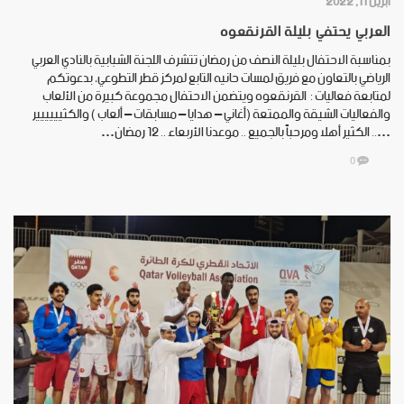
أبريل 11, 2022
العربي يحتفي بليلة القرنقعوه
بمناسبة الاحتفال بليلة النصف من رمضان تتشرف اللجنة الشبابية بالنادي العربي
الرياضي بالتعاون مع فريق لمسات حانيه التابع لمركز قطر التطوعي، بدعوتكم
لمتابعة فعاليات : القرنقعوه ويتضمن الاحتفال مجموعة كبيرة من الألعاب
والفعاليات الشيقة والممتعة (أغاني – هدايا – مسابقات – ألعاب ) والكثيييييير
….. الكثير أهلا ومرحباً بالجميع .. موعدنا الأربعاء .. ١٢ رمضان…
0