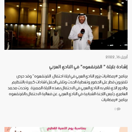
أبريل 16, 2022
إشادة بليلة ” القرنقعوه” في النادي العربي
برنامج ⁧‫#رمضانيات‬⁩ يزور النادي العربي في ليلة احتفال. القرنقعوه” وقد حرص
تلفزيون قطر على الحضور وتغطية الحدث وتلقى الحفل اشادات كبيرة بالتنظيم
والدور الذي قام به النادي العربي في الاحتفال بهذه الليلة المميزة. ‏‬⁩ وتحدث محمد
العامري، رئيس اللجنة الشبابية في النادي العربي، عن فعالية الاحتفال بالقرنقعوه
‏برنامج ⁧‫#رمضانيات‬⁩
0