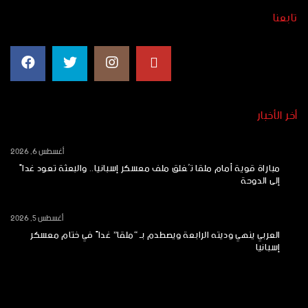
تابعنا
أخر الأخبار
أغسطس 6, 2026
مباراة قوية أمام ملقا تُغلق ملف معسكر إسبانيا.. والبعثة تعود غداً
إلى الدوحة
أغسطس 5, 2026
العربي ينهي وديته الرابعة ويصطدم بـ “ملقا” غداً في ختام معسكر
إسبانيا