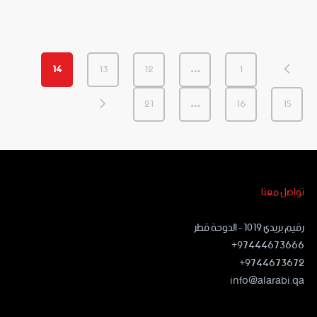
14
13
12
…
1
21
…
16
15
تواصل معنا
رقيم بريدي ١٠١٩ - الدوحة قطر
97444673666+
9744673672+
info@alarabi.qa