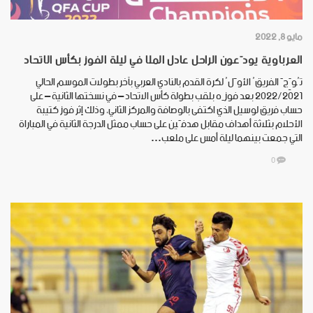
مايو 8, 2022
العرباوية يودّعون الراحل عادل الملا في ليلة الفوز بكأس الاتحاد
تُوِّجَ الفريقُ الأوَّلُ لكرة القدم بالنادي العربي بآخر بطولات الموسم الحالي
2021/‏‏2022 بعد فوزِه بلقب بطولة كأس الاتحاد – في نسختها الثانية – على
حساب فريق لوسيل الذي اكتفى بالوصافة والمركز الثاني، وذلك إثر فوز كتيبة
الأحلام بثلاثة أهداف مقابل هدفَين على حساب ممثل الدرجة الثانية في المباراة
التي جمعت بينهما ليلة أمس على ملعب…
0