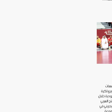
فسات
بطال الدوري لكرة
عودية خلال
ث يفتتح العربي
حريني في
جموعة