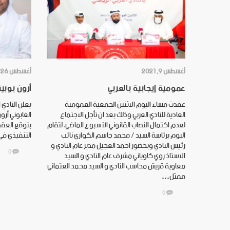
أغسطس 9, 2021
أغسطس 26, 2021
عمومية إيجابية بالعربي
أرون بوبين
عقدت مساء اليوم الاثنين الجمعية العمومية
يعلن النادي 
العادية للنادي العربي وذلك بعد ان تأجل الاجتماع
الغابوني أرو
لعدم اكتمال النصاب القانوني الأسبوع الماضي، لتقام
بتوقع العقد 
اليوم برئاسة السيد / محمد جاسم الكواري نائب
التنفيذي في
رئيس النادي وبحضور احمد العجيل مدير عام النادي و
0
الاستاذ روي كاوياني مشرف عام النادي و السيد
معاوية قريش محاسب النادي و السيد محمد العثماني
ممثل…
0