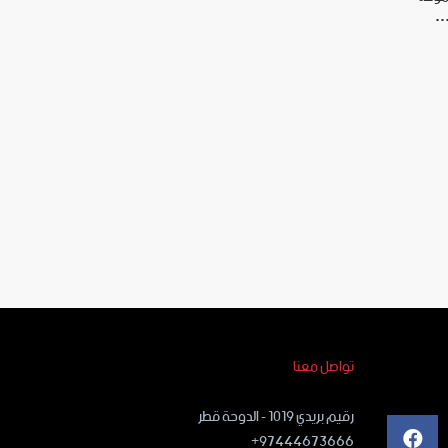
ر…
تواصل معنا
رقيم بريدي ١٠١٩ - الدوحة قطر
97444673666+