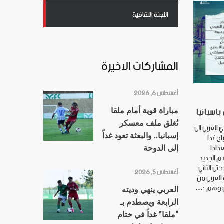
اللجنة الثقافية
المشاركات الاخيرة
أغسطس 6, 2026
باسبانيا
مباراة قوية أمام ملقا
تُغلق ملف معسكر
 العربي الى
ح غداً
إسبانيا.. والبعثة تعود غداً
دادا
إلى الدوحة
م الجديد
مر حتى الثاني
أغسطس 5, 2026
العربي من
العربي ينهي وديته
الرابعة ويصطدم بـ
“ملقا” غداً في ختام