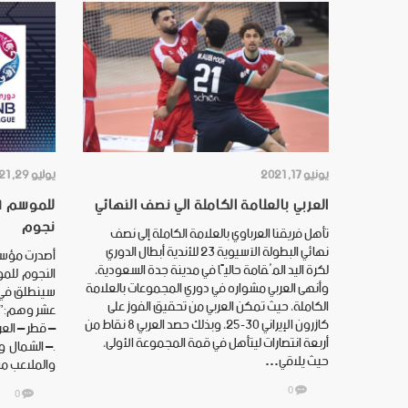
يونيو 17, 2021
يوليو 29, 2021
العربي بالعلامة الكاملة الي نصف النهائي
نجوم
تأهل فريقنا العرباوي بالعلامة الكاملة إلى نصف
نهائي البطولة الآسيوية 23 للأندية أبطال الدوري
أصدرت مؤسس
لكرة اليد المُقامة حاليًا في مدينة جدة السعودية،
وأنهى العربي مشواره في دوري المجموعات بالعلامة
سينطلق في س
الكاملة، حيث تمكن العربي من تحقيق الفوز على
عشر وهم:” ال
كازرون الإيراني 30-25، وبذلك حصد العربي 8 نقاط من
– قطر – العر
أربعة انتصارات ليتأهل في قمة المجموعة الأولى،
.– الشمال و 
حيث يلاقي…
والملاعب من
0
0