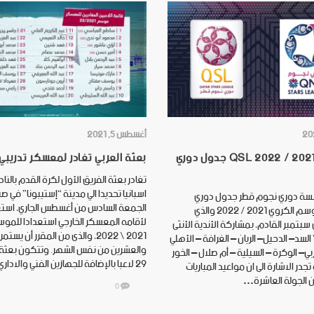
أغسطس 5, 2021
للموسم 2021 / 2022 QSL جدول دوري
بعثة العربي تغادر لمعسكر تدريبي 
تغادر بعثة الفريق الأول لكرة القدم بالنادي
اسبانيا تحديدا الي مدينة “إستيبونا” في صبا
ة دوري نجوم قطر جدول دوري
الجمعة السادس من أغسطس الجاري، استع
النجوم للموسم الكروي 2021 / 2022 والذي
لأقامه المعسكر الخارجي استعدادا للموس
بتمبر القادم، بمشاركة الأندية الأنثى
2021 \ 2022، والذى من المقرر أن يست
سد– الدحيل– الريان – الغرافة – الأهلي
والعشرين من نفس الشهر. وتتكون بعثة 
بي– الوكرة – السيلية – أم صلال – الخور
29 لاعبا بالإضافة للجهازين الفني والاداري وهم :…
تجدر الاشارة الى ان مواعيد المباريات
 الجولة العاشرة…
0