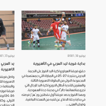
يونيو 12, 2021
يونيو 13, 2021
بداية قوية ليد العربي في الآسيوية
يد العربي
الاسيوية
حقق فريقنا العرباوي لكرة اليد الفوز على النجمة
البحريني بنتيجة 27-25 في المباراة التي جمعتهما في
واصل فريقنا 
المجموعة الاولى من البطولة الآسيوية الثالثة
والعشرين للأندية أبطال الدوري لكرة اليد للرجال التي
والمقامة حا
تجرى منافساتها حاليًا في مدينة جدة السعودية،
فريقنا فوزه
وبهذا الفوز يحصد فريقنا أول نقطتين ويُعزّز فرصته
في بداية رحلة الدفاع عن لقبه من النسخة الماضية،
الأولى،. وكان
وفرض العربي…
النجمة البحر