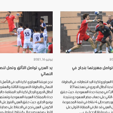
يونيو 16, 2021
 تواصل مسيرتها بنجاح في
يد العربي تواصل التألق وتصل لن
النهائي
العرباوي لكرة اليد انتصاراته في البطولة
نجح فريقنا العرباوي لكرة اليد في التأهل ل
الآسيوية للأندية أبطال الدوري في نسختها 23
النهائي بالبطولة الآسيوية الثالثة والعشري
ليًا في مدينة جدة السعودية، حيث حقق
أبطال الدوري للرجال لكرة اليد المقامة حال
 الثاني على حساب مضر السعودي بنتيجة
26-24 ليرفع رصيده إلى 4 نقاط في قمة المجموعة
يونيو الجاري، حيث حقق العربي الفوز على ا
 العربي قد فاز في المباراة الأولى على
الكويتي. العربي نجح في الحفاظ على صدار
يني، فيما فاز الدحيل في…
الأولى ورفع رصيده إلى 6 نقاط، ليواصل مهمة…