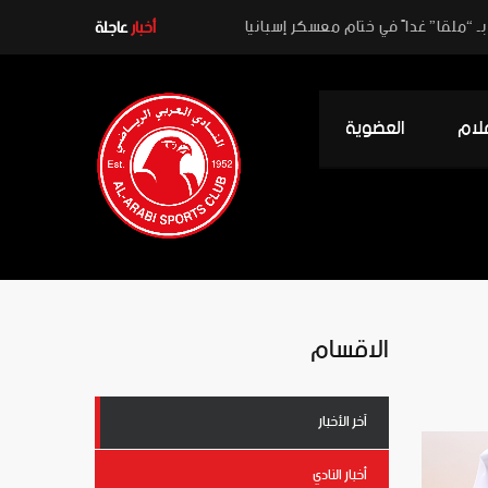
ـ “ملقا” غداً في ختام معسكر إسبانيا
أخبار
عاجلة
علام
العضوية
الاقسام
آخر الأخبار
أخبار النادي