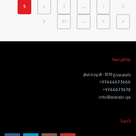
5
4
3
…
1
21
…
7
6
تواصل معنا
رقيم بريدي ١٠١٩ - الدوحة قطر
97444673666+
9744673672+
info@alarabi.qa
تابعنا