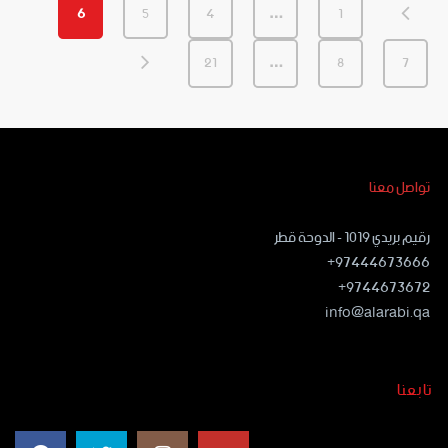
6
5
4
…
1
21
…
8
7
تواصل معنا
رقيم بريدي ١٠١٩ - الدوحة قطر
97444673666+
9744673672+
info@alarabi.qa
تابعنا