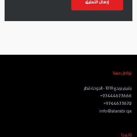
تواصل معنا
رقيم بريدي ١٠١٩ - الدوحة قطر
97444673666+
9744673672+
info@alarabi.qa
تابعنا