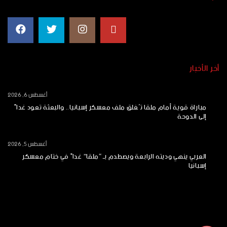
أخر الأخبار
أغسطس 6, 2026
مباراة قوية أمام ملقا تُغلق ملف معسكر إسبانيا.. والبعثة تعود غداً
إلى الدوحة
أغسطس 5, 2026
العربي ينهي وديته الرابعة ويصطدم بـ “ملقا” غداً في ختام معسكر
إسبانيا