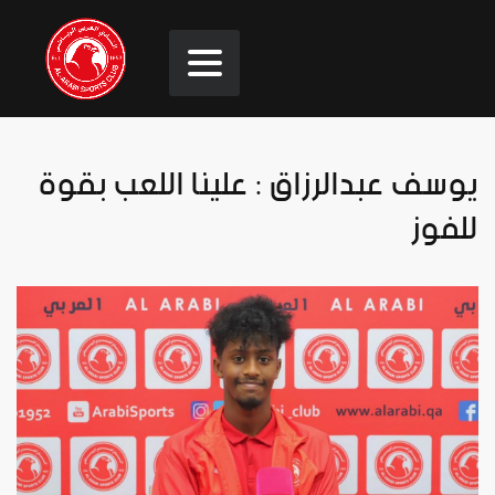
يوسف عبدالرزاق : علينا اللعب بقوة
للفوز