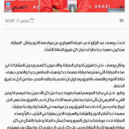
مارس 5, 2020
تحدث يوسف عبد الرزاق لاعب فريقنا العرباوي عن مواجهة الخور وقال : المباراة
ستكون صعبة جدا نظرا لاحتياج كل فريق للنقاط الثلاثة .
وقال يوسف : نحن جاهزون لخوض المباراة واللاعبون كلهم يريدون المشاركة في
هذه المباراة التي نعتبرها مباراة مهمة جدا ونعرف المنافس جيدا والمدرب يعرف
نقاط القوة والضعف بالفريق ونحاول ان نقدم ما يطلبه المدرب منا من أجل تحقيق
الانتصار .
وتابع : نحن في بداية الموسم لعبنا بصورة جيدة من كل اللاعبين بما فيهم انا ومن
الشيء الطبيعي ان تأتي فترة ينخفض فيها الأداء وكل لاعب بالفريق متحمس الان
لإبراز ما لديه من أداء لخدمة الفريق ويحجز موقعه في التشكيلة ولدينا مباريات
مهمة جدا أمام الخور والغرافة والسيلية الذين يعلونا في الترتيب حالياً وهذه
المباراة تحدد موقفنا بدخول المربع وهذا يمثل حافز لنا وعلينا بالقتال في كل
مباراة نلعبها لأحراز النقاط ويجب على كل لاعب ان يقدم كل ما يملك من مستوى