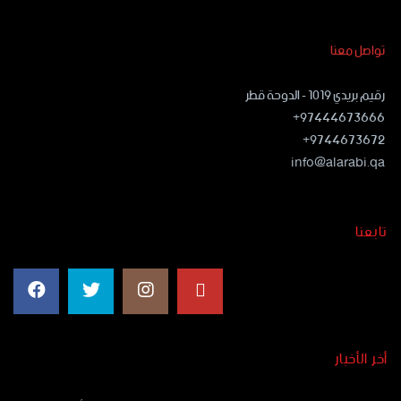
تواصل معنا
رقيم بريدي ١٠١٩ - الدوحة قطر
97444673666+
9744673672+
info@alarabi.qa
تابعنا
أخر الأخبار